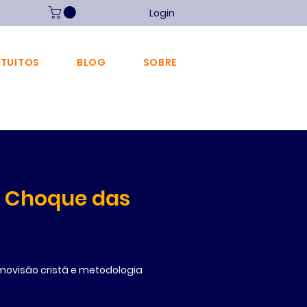
Login
ATUITOS
BLOG
SOBRE
O Choque das
ovisão cristã e metodologia