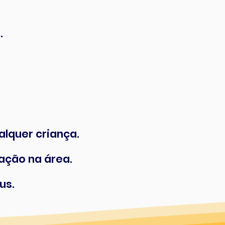
.
alquer criança.
ação na área.
us.