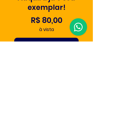
exemplar!
R$ 80,00
à vista
ADICIONAR AO CARRINHO
INSTITUCIONAL
Sobre
Blog
Materiais Gratuitos
Fale Conosco
PRODUTOS
Série Deslumbramento