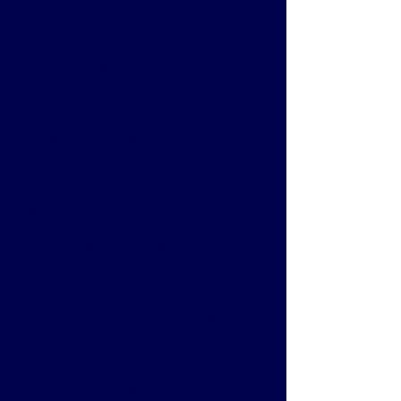
Deus é o Senhor da História! Não
existe possibilidade de entender o
sentido do passado sem reconhecer
essa realidade. Deus não é apenas
nosso Criador, mas também tem
conduzido a trajetória humana com
justiça e misericórdia para um
propósito bem definido: fazer
convergir em Cristo todas as coisas.
A Série Fundamentos foi escrita com
o intuito de trazer ao jovem
estudante de língua portuguesa um
panorama da História da
humanidade a partir de uma
perspectiva cristã.
A narrativa transmite os principais
eventos da História humana de forma
ampla, procurando integrar aspectos
políticos, sociais, econômicos,
tecnológicos e religiosos. Ao longo da
obra o leitor também poderá