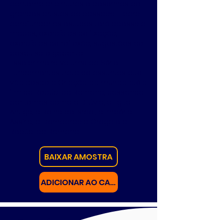
contemplar pinturas e desenhos de
grandes artistas do passado. E para
aprofundar os estudos terá acesso a
mapas, exercícios de fixação,
exercícios de reflexão, sugestões de
pesquisa e gabarito.
Esse primeiro volume da Série
Fundamentos trata de assuntos que
vão desde a Criação do mundo até o
fim da República Romana, passando
por temas como o Dilúvio, o Egito
Antigo, o Reino de Israel, o Império
Assírio, a Democracia Grega e a
República Romana.
BAIXAR AMOSTRA
ADICIONAR AO CARRINHO