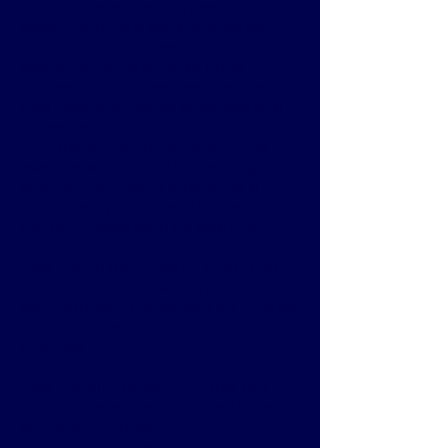
principais eventos do passado é
essencial para o aprendizado da
História. Contudo, essa tarefa
aparentemente simples, pode
apresentar grandes desafios aos
pais inexperientes. As questões que
surgem são: como montar a linha?
Qual escala temporal usar? Quais
eventos selecionar? Quais imagens
são historicamente coerentes e
disponíveis para o uso? Quais as
datas corretas para os eventos?
Esse Banco de Cards foi produzido
com o intuito de auxiliar pais e
educadores na produção da linha do
tempo da História Antiga com as
crianças.
Esse material possui 72 cards dos
principais eventos da Idade Moderna
em dois formatos:
- Banco de Cards com imagens para