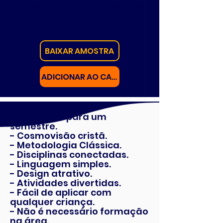
uma tabela (relacionando os cards
com os diferentes períodos da
História Antiga).
BAIXAR AMOSTRA
ADICIONAR AO CARRINHO
- Conteúdo para um
semestre.
- Cosmovisão cristã.
- Metodologia Clássica.
- Disciplinas conectadas.
- Linguagem simples.
- Design atrativo.
- Atividades divertidas.
- Fácil de aplicar com
qualquer criança.
- Não é necessário formação
na área.