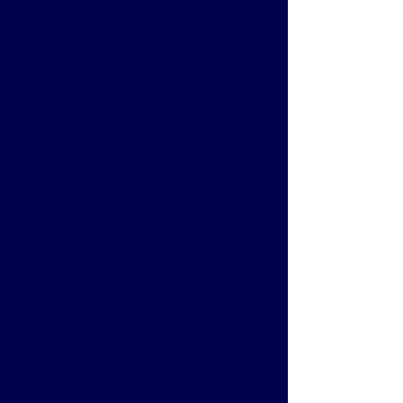
colorir.
- Banco de Cards já colorido.
Além da ilustração, cada card
também possui título, a data e uma
pequena descrição dos principais
eventos da História Antiga, desde a
Criação do mundo até o nascimento
de Jesus.
Além do Bancos de Cards,
comprando esse material você
também recebe:
- A Linha do Tempo da História Antiga
em formatos A3 e A4.
- Caderno de Desenhos da História
Antiga (com imagens maiores para
colorir).
E por fim, a apostila também contém
a base teórica e instruções para a
montagem da Linha do Tempo e